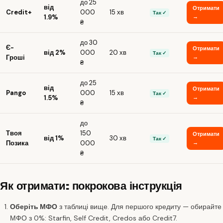
до 25
від
Отримати
Credit+
000
15 хв
Так ✓
1.9%
→
₴
до 30
Є-
Отримати
від 2%
000
20 хв
Так ✓
Гроші
→
₴
до 25
від
Отримати
Pango
000
15 хв
Так ✓
1.5%
→
₴
до
Твоя
150
Отримати
від 1%
30 хв
Так ✓
Позика
000
→
₴
Як отримати: покрокова інструкція
Оберіть МФО
з таблиці вище. Для першого кредиту — обирайте
МФО з 0%: Starfin, Self Credit, Credos або Credit7.