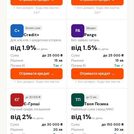
✓ Без довідок · Будь-яка картка ·
✓ Без довідок · Будь-яка картка ·
24/7
24/7
Великі суми
Швидко
C+
PA
Credit+
Pango
Для клієнтів з кредитною історією
Без зайвих питань
від 1.9%
від 1.5%
на день
на день
Сума
до 25 000 ₴
Сума
до 25 000 ₴
Рішення
15 хв
Рішення
15 хв
Погана КІ
Так ✓
Погана КІ
Так ✓
Отримати кредит →
Отримати кредит →
✓ Без довідок · Будь-яка картка
✓ Без довідок · Будь-яка картка
до 30 000 ₴
до 12 міс.
ЄГ
ТП
Є-Гроші
Твоя Позика
Гнучкий графік погашення
Найбільші суми серед МФО
від 2%
від 1%
на день
на день
Сума
до 30 000 ₴
Сума
до 150 000 ₴
Рішення
20 хв
Рішення
30 хв