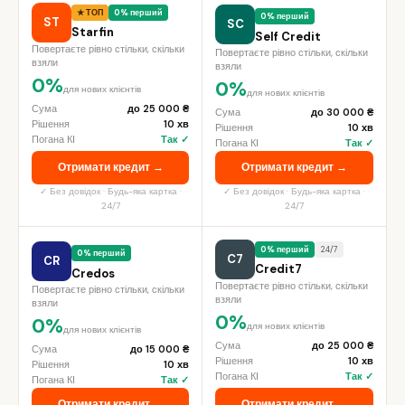
★ ТОП
0% перший
0% перший
ST
SC
Starfin
Self Credit
Повертаєте рівно стільки, скільки
Повертаєте рівно стільки, скільки
взяли
взяли
0%
0%
для нових клієнтів
для нових клієнтів
Сума
до 25 000 ₴
Сума
до 30 000 ₴
Рішення
10 хв
Рішення
10 хв
Погана КІ
Так ✓
Погана КІ
Так ✓
Отримати кредит →
Отримати кредит →
✓ Без довідок · Будь-яка картка ·
✓ Без довідок · Будь-яка картка ·
24/7
24/7
0% перший
24/7
0% перший
C7
CR
Credit7
Credos
Повертаєте рівно стільки, скільки
Повертаєте рівно стільки, скільки
взяли
взяли
0%
0%
для нових клієнтів
для нових клієнтів
Сума
до 25 000 ₴
Сума
до 15 000 ₴
Рішення
10 хв
Рішення
10 хв
Погана КІ
Так ✓
Погана КІ
Так ✓
Отримати кредит →
Отримати кредит →