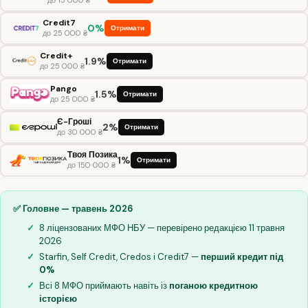
Credit7
0%
Отримати
до 25 000 ₴
Credit+
1.9%
Отримати
до 25 000 ₴
Pango
1.5%
Отримати
до 25 000 ₴
Є-Гроші
2%
Отримати
до 30 000 ₴
Твоя Позика
1%
Отримати
до 150 000 ₴
✅ Головне — травень 2026
8 ліцензованих МФО НБУ — перевірено редакцією 11 травня
2026
Starfin, Self Credit, Credos і Credit7 —
перший кредит під
0%
Всі 8 МФО приймають навіть із
поганою кредитною
історією