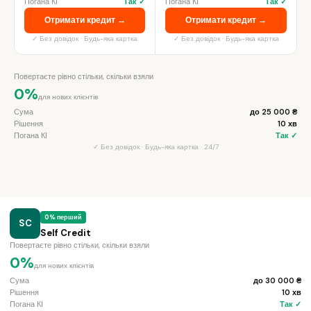
Погана КІ
Так ✓
Погана КІ
Так ✓
Отримати кредит →
Отримати кредит →
✓ Без довідок · Будь-яка картка
✓ Без довідок · Будь-яка картка
Повертаєте рівно стільки, скільки взяли
0%
для нових клієнтів
Сума
до 25 000 ₴
Рішення
10 хв
Погана КІ
Так ✓
✓ Без довідок · Будь-яка картка · 24/7
0% перший
SC
Self Credit
Повертаєте рівно стільки, скільки взяли
0%
для нових клієнтів
Сума
до 30 000 ₴
Рішення
10 хв
Погана КІ
Так ✓