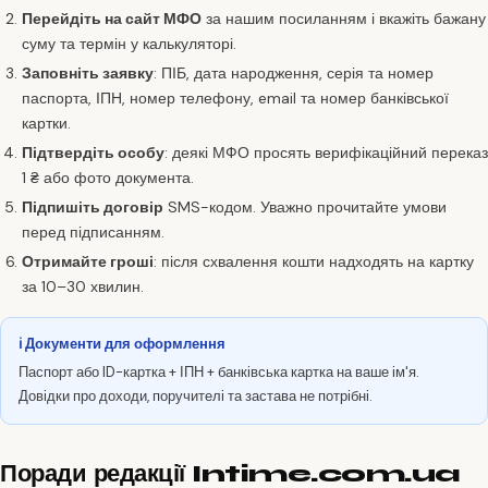
Перейдіть на сайт МФО
за нашим посиланням і вкажіть бажану
суму та термін у калькуляторі.
Заповніть заявку
: ПІБ, дата народження, серія та номер
паспорта, ІПН, номер телефону, email та номер банківської
картки.
Підтвердіть особу
: деякі МФО просять верифікаційний переказ
1 ₴ або фото документа.
Підпишіть договір
SMS-кодом. Уважно прочитайте умови
перед підписанням.
Отримайте гроші
: після схвалення кошти надходять на картку
за 10–30 хвилин.
ℹ️ Документи для оформлення
Паспорт або ID-картка + ІПН + банківська картка на ваше ім'я.
Довідки про доходи, поручителі та застава не потрібні.
Поради редакції Intime.com.ua