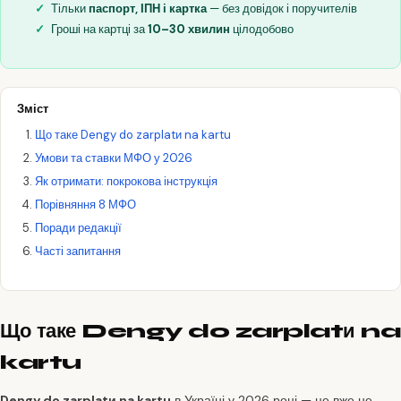
Тільки
паспорт, ІПН і картка
— без довідок і поручителів
Гроші на картці за
10–30 хвилин
цілодобово
Зміст
Що таке Dengy do zarplatи na kartu
Умови та ставки МФО у 2026
Як отримати: покрокова інструкція
Порівняння 8 МФО
Поради редакції
Часті запитання
Що таке Dengy do zarplatи na
kartu
Dengy do zarplatи na kartu
в Україні у 2026 році — це вже не