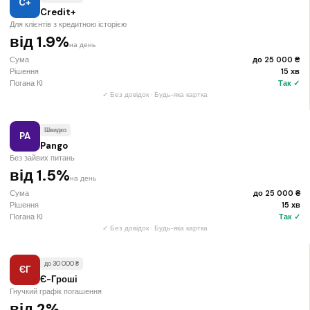
C+
Credit+
Для клієнтів з кредитною історією
від 1.9%
на день
Сума
до 25 000 ₴
Рішення
15 хв
Погана КІ
Так ✓
✓ Без довідок · Будь-яка картка
Швидко
PA
Pango
Без зайвих питань
від 1.5%
на день
Сума
до 25 000 ₴
Рішення
15 хв
Погана КІ
Так ✓
✓ Без довідок · Будь-яка картка
до 30 000 ₴
ЄГ
Є-Гроші
Гнучкий графік погашення
від 2%