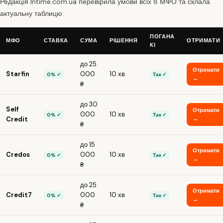
Редакція Intime.com.ua перевірила умови всіх 8 МФО та склала
актуальну таблицю:
ПОГАНА
МФО
СТАВКА
СУМА
РІШЕННЯ
ОТРИМАТИ
КІ
до 25
Отримати
Starfin
000
10 хв
0% ✓
Так ✓
→
₴
до 30
Self
Отримати
000
10 хв
0% ✓
Так ✓
Credit
→
₴
до 15
Отримати
Credos
000
10 хв
0% ✓
Так ✓
→
₴
до 25
Отримати
Credit7
000
10 хв
0% ✓
Так ✓
→
₴