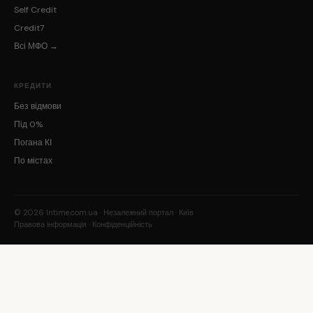
Self Credit
Credit7
Всі МФО →
КРЕДИТИ
Без відмови
Під 0%
Погана КІ
По містах
© 2026 Intime.com.ua · Незалежний портал · Київ
Правова інформація
·
Конфіденційність