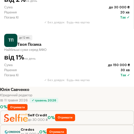
на день
Сума
до 30 000 ₴
Рішення
20 хв
Погана КІ
Так ✓
✓ Без довідок · Будь-яка картка
до 12 міс.
ТП
Твоя Позика
Найбільші суми серед МФО
від 1%
на день
Сума
до 150 000 ₴
Рішення
30 хв
Погана КІ
Так ✓
✓ Без довідок · Будь-яка картка
Юлія Савченко
Юридичний редактор
📅 11 травня 2026
✓ травень 2026
0%
Отримати
Self Credit
0%
Отримати
до 30 000 ₴
Credos
0%
Отримати
до 15 000 ₴