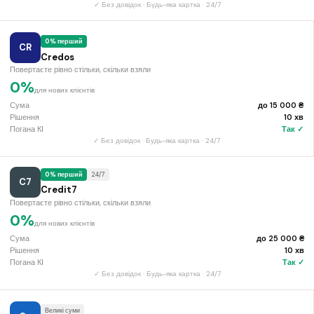
✓ Без довідок · Будь-яка картка · 24/7
0% перший
CR
Credos
Повертаєте рівно стільки, скільки взяли
0%
для нових клієнтів
Сума
до 15 000 ₴
Рішення
10 хв
Погана КІ
Так ✓
✓ Без довідок · Будь-яка картка · 24/7
0% перший
24/7
C7
Credit7
Повертаєте рівно стільки, скільки взяли
0%
для нових клієнтів
Сума
до 25 000 ₴
Рішення
10 хв
Погана КІ
Так ✓
✓ Без довідок · Будь-яка картка · 24/7
Великі суми