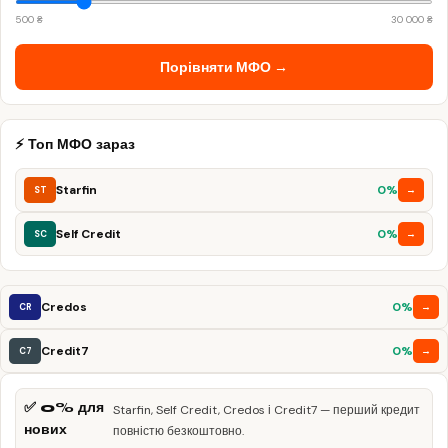
500 ₴
30 000 ₴
Порівняти МФО →
⚡ Топ МФО зараз
Starfin
0%
→
ST
Self Credit
0%
→
SC
Credos
0%
→
CR
Credit7
0%
→
C7
✅ 0% для
Starfin, Self Credit, Credos і Credit7 — перший кредит
нових
повністю безкоштовно.