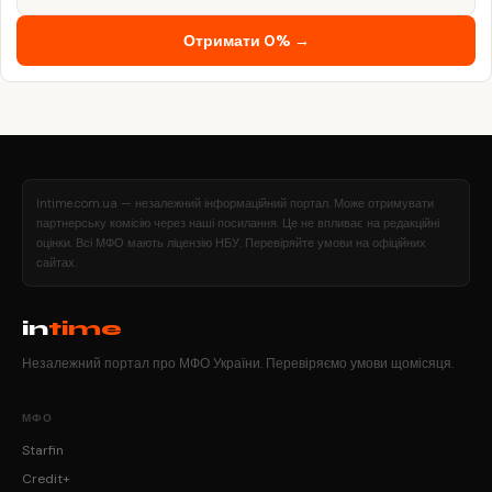
Отримати 0% →
Intime.com.ua — незалежний інформаційний портал. Може отримувати
партнерську комісію через наші посилання. Це не впливає на редакційні
оцінки. Всі МФО мають ліцензію НБУ. Перевіряйте умови на офіційних
сайтах.
in
time
Незалежний портал про МФО України. Перевіряємо умови щомісяця.
МФО
Starfin
Credit+