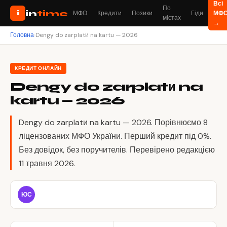
Всі
По
in
time
i
МФО
Кредити
Позики
Гіди
МФ
містах
→
Головна
›
Dengy do zarplatи na kartu — 2026
КРЕДИТ ОНЛАЙН
Dengy do zarplatи na
kartu — 2026
Dengy do zarplatи na kartu — 2026. Порівнюємо 8
ліцензованих МФО України. Перший кредит під 0%.
Без довідок, без поручителів. Перевірено редакцією
11 травня 2026.
ЮС