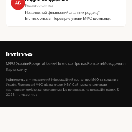
АБ
Редактор фінтех
Незалежний фінансовий аналітик редакції
Intime.com.ua. Перевіряє умови МФО щомісяця.
intime
МФО України
Кредити
Позики
По містах
Про нас
Контакти
Методологія
Карта сайту
Intime.com.ua — незалежний інформаційний портал про МФО та кредити в
Україні. Ліцензовані МФО під наглядом НБУ. Сайт може отримувати
партнерську комісію за посиланнями. Це не впливає на редакційні оцінки. ©
2026 Intime.com.ua