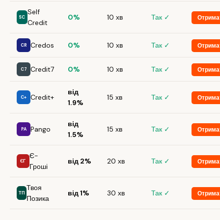
Self
0%
10 хв
Так ✓
Отрима
SC
Credit
Credos
0%
10 хв
Так ✓
Отрима
CR
Credit7
0%
10 хв
Так ✓
Отрима
C7
від
Credit+
15 хв
Так ✓
Отрима
C+
1.9%
від
Pango
15 хв
Так ✓
Отрима
PA
1.5%
Є-
від 2%
20 хв
Так ✓
Отрима
ЄГ
Гроші
Твоя
від 1%
30 хв
Так ✓
Отрима
ТП
Позика