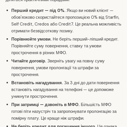
Перший кредит — під 0%.
Якщо ви новий клієнт —
обов'язково скористайтеся пропозицією 0% від Starfin,
Self Credit, Credos або Credit7. Це реальна можливість
отримати безвідсоткову позику.
Порівнюйте умови.
Не беріть перший-ліпший кредит.
Порівняйте суму повернення, ставку та умови
прострочення в різних МФО.
Читайте договір.
Зверніть увагу на повну суму
повернення, умови пролонгації та штрафи за
прострочення.
Встановіть нагадування.
За 3 дні до дати повернення
встановіть нагадування на телефоні — це допоможе
уникнути прострочення.
При затримці — дзвоніть в МФО.
Більшість МФО
готові піти назустріч та запропонувати пролонгацію за
помірну плату. Це краще ніж штрафи.
Не беріть кредит для погашення іншого.
Це ознака