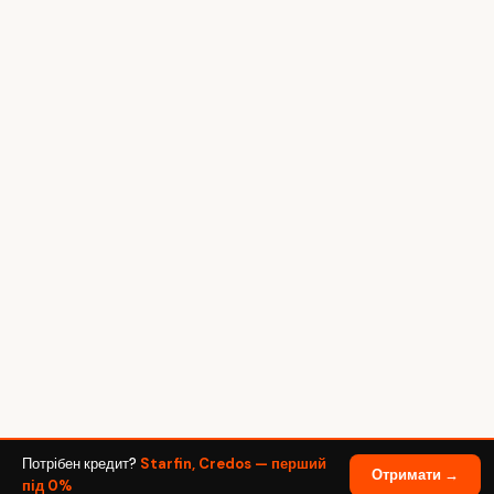
Потрібен кредит?
Starfin, Credos — перший
Отримати →
під 0%