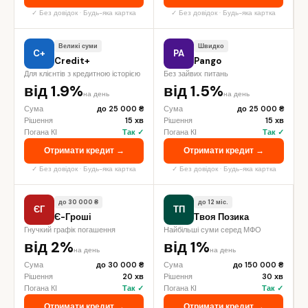
✓ Без довідок · Будь-яка картка
✓ Без довідок · Будь-яка картка
Великі суми
Швидко
C+
PA
Credit+
Pango
Для клієнтів з кредитною історією
Без зайвих питань
від 1.9%
від 1.5%
на день
на день
Сума
до 25 000 ₴
Сума
до 25 000 ₴
Рішення
15 хв
Рішення
15 хв
Погана КІ
Так ✓
Погана КІ
Так ✓
Отримати кредит →
Отримати кредит →
✓ Без довідок · Будь-яка картка
✓ Без довідок · Будь-яка картка
до 30 000 ₴
до 12 міс.
ЄГ
ТП
Є-Гроші
Твоя Позика
Гнучкий графік погашення
Найбільші суми серед МФО
від 2%
від 1%
на день
на день
Сума
до 30 000 ₴
Сума
до 150 000 ₴
Рішення
20 хв
Рішення
30 хв
Погана КІ
Так ✓
Погана КІ
Так ✓
Отримати кредит →
Отримати кредит →