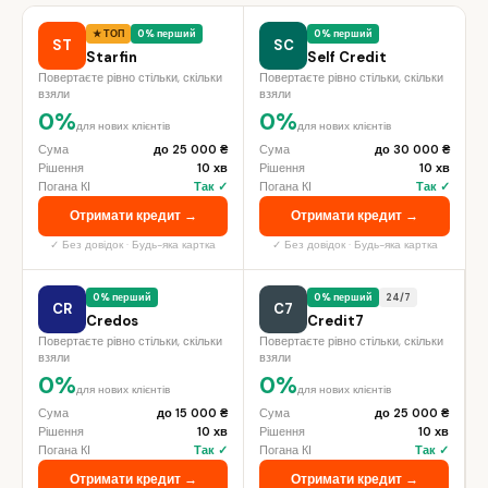
★ ТОП
0% перший
0% перший
ST
SC
Starfin
Self Credit
Повертаєте рівно стільки, скільки
Повертаєте рівно стільки, скільки
взяли
взяли
0%
0%
для нових клієнтів
для нових клієнтів
Сума
до 25 000 ₴
Сума
до 30 000 ₴
Рішення
10 хв
Рішення
10 хв
Погана КІ
Так ✓
Погана КІ
Так ✓
Отримати кредит →
Отримати кредит →
✓ Без довідок · Будь-яка картка
✓ Без довідок · Будь-яка картка
0% перший
0% перший
24/7
CR
C7
Credos
Credit7
Повертаєте рівно стільки, скільки
Повертаєте рівно стільки, скільки
взяли
взяли
0%
0%
для нових клієнтів
для нових клієнтів
Сума
до 15 000 ₴
Сума
до 25 000 ₴
Рішення
10 хв
Рішення
10 хв
Погана КІ
Так ✓
Погана КІ
Так ✓
Отримати кредит →
Отримати кредит →