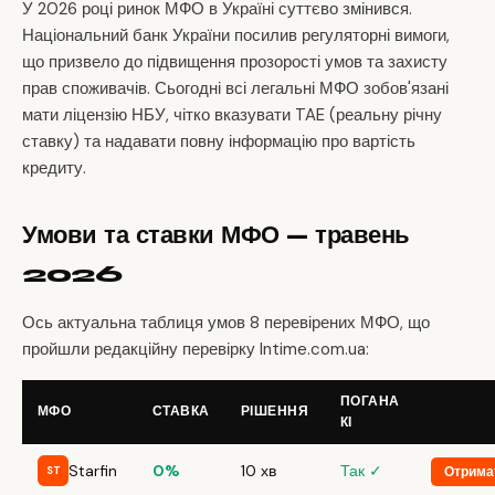
У 2026 році ринок МФО в Україні суттєво змінився.
Національний банк України посилив регуляторні вимоги,
що призвело до підвищення прозорості умов та захисту
прав споживачів. Сьогодні всі легальні МФО зобов'язані
мати ліцензію НБУ, чітко вказувати TAE (реальну річну
ставку) та надавати повну інформацію про вартість
кредиту.
Умови та ставки МФО — травень
2026
Ось актуальна таблиця умов 8 перевірених МФО, що
пройшли редакційну перевірку Intime.com.ua:
ПОГАНА
МФО
СТАВКА
РІШЕННЯ
КІ
Starfin
0%
10 хв
Так ✓
Отрима
ST